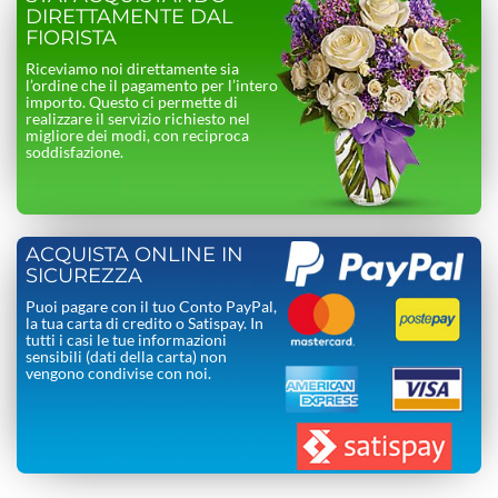
DIRETTAMENTE DAL
FIORISTA
Riceviamo noi direttamente sia
l’ordine che il pagamento per l’intero
importo. Questo ci permette di
realizzare il servizio richiesto nel
migliore dei modi, con reciproca
soddisfazione.
ACQUISTA ONLINE IN
SICUREZZA
Puoi pagare con il tuo Conto PayPal,
la tua carta di credito o Satispay. In
tutti i casi le tue informazioni
sensibili (dati della carta) non
vengono condivise con noi.