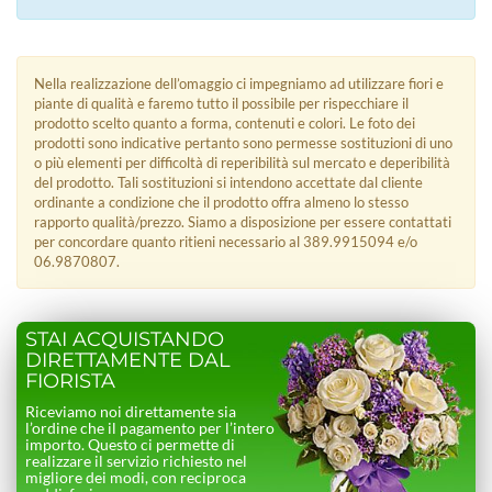
Nella realizzazione dell’omaggio ci impegniamo ad utilizzare fiori e
piante di qualità e faremo tutto il possibile per rispecchiare il
prodotto scelto quanto a forma, contenuti e colori. Le foto dei
prodotti sono indicative pertanto sono permesse sostituzioni di uno
o più elementi per difficoltà di reperibilità sul mercato e deperibilità
del prodotto. Tali sostituzioni si intendono accettate dal cliente
ordinante a condizione che il prodotto offra almeno lo stesso
rapporto qualità/prezzo. Siamo a disposizione per essere contattati
per concordare quanto ritieni necessario al 389.9915094 e/o
06.9870807.
STAI ACQUISTANDO
DIRETTAMENTE DAL
FIORISTA
Riceviamo noi direttamente sia
l’ordine che il pagamento per l’intero
importo. Questo ci permette di
realizzare il servizio richiesto nel
migliore dei modi, con reciproca