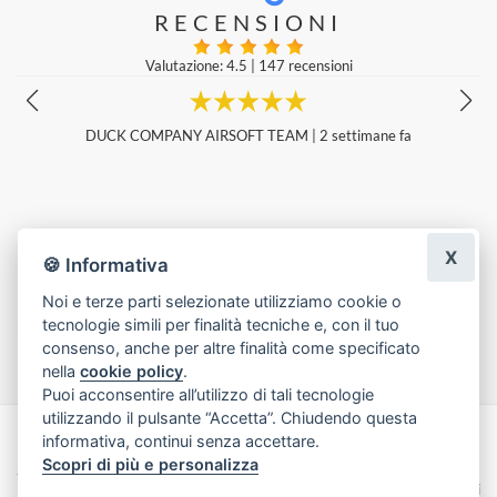
RECENSIONI
Valutazione: 4.5
|
147 recensioni
Perfetto, confezionato a dovere veramente bello.
Marina M
|
5 giorni fa
X
🍪 Informativa
Noi e terze parti selezionate utilizziamo cookie o
tecnologie simili per finalità tecniche e, con il tuo
Lascia una recensione
consenso, anche per altre finalità come specificato
nella
cookie policy
.
Puoi acconsentire all’utilizzo di tali tecnologie
utilizzando il pulsante “Accetta”. Chiudendo questa
informativa, continui senza accettare.
Made with
by
Infoser.it
-
Realizzazione Siti ecommerce per Fioristi
- ©
Scopri di più e personalizza
2026
Privacy Policy
Cookie Policy
Termini e Condizioni