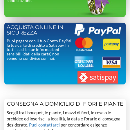
soddisfazione.
ACQUISTA ONLINE IN
SICUREZZA
Puoi pagare con il tuo Conto PayPal,
la tua carta di credito o Satispay. In
tutti i casi le tue informazioni
sensibili (dati della carta) non
vengono condivise con noi.
CONSEGNA A DOMICILIO DI FIORI E PIANTE
Scegli fra i bouquet, le piante, i mazzi di fiori, le rose o le
orchidee ed inserisci la località, la data e l’orario di consegna
desiderato.
Puoi contattarci
per concordare esigenze