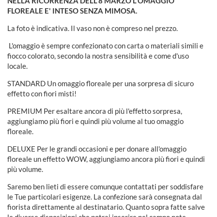
NELLA RICORRENZA DELL'8 MARZO L'OMAGGIO
FLOREALE E' INTESO SENZA MIMOSA.
La foto è indicativa.
Il vaso non è compreso nel prezzo.
L'omaggio è sempre confezionato con carta o materiali simili e
fiocco colorato, secondo la nostra sensibilità e come d'uso
locale.
STANDARD Un omaggio floreale per una sorpresa di sicuro
effetto con fiori misti!
PREMIUM Per esaltare ancora di più l'effetto sorpresa,
aggiungiamo più fiori e quindi più volume al tuo omaggio
floreale.
DELUXE Per le grandi occasioni e per donare all'omaggio
floreale un effetto WOW, aggiungiamo ancora più fiori e quindi
più volume.
Saremo ben lieti di essere comunque contattati per soddisfare
le Tue particolari esigenze. La confezione sarà consegnata dal
fiorista direttamente al destinatario. Quanto sopra fatte salve
le diverse disposizioni che potrai inserire nel campo note,