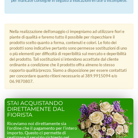
per mancate consegne in seguito a indicazioni errate o incomplete.
Nella realizzazione dell’omaggio ci impegniamo ad utilizzare fiori e
piante di qualità e faremo tutto il possibile per rispecchiare il
prodotto scelto quanto a forma, contenuti e colori. Le foto dei
prodotti sono indicative pertanto sono permesse sostituzioni di uno
o più elementi per difficoltà di reperibilità sul mercato e deperibilità
del prodotto. Tali sostituzioni si intendono accettate dal cliente
ordinante a condizione che il prodotto offra almeno lo stesso
rapporto qualità/prezzo. Siamo a disposizione per essere contattati
per concordare quanto ritieni necessario al 389.9915094 e/o
06.9870807.
STAI ACQUISTANDO
DIRETTAMENTE DAL
FIORISTA
Riceviamo noi direttamente sia
l’ordine che il pagamento per l’intero
importo. Questo ci permette di
realizzare il servizio richiesto nel