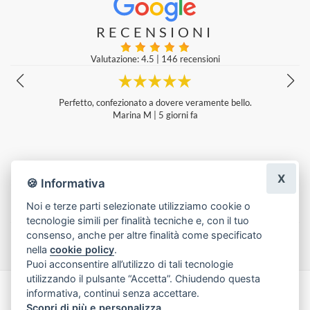
RECENSIONI
Valutazione: 4.5
|
146 recensioni
Mi sono servita qui più volte e scrivo solo ora la recensione per dire c
he le persone che ci lavorano sono molto gentili e disponibili e lavora
no molto bene. Ho sempre fatto una gran bella figura regalando piant
e e fiori confezionati da loro. Durano a lungo e sono bellissimi da pres
entare anche se si tratta di un solo pensiero. Consiglio vivamente!
Mariagrazia Petagna
|
4 giorni fa
X
🍪 Informativa
Noi e terze parti selezionate utilizziamo cookie o
tecnologie simili per finalità tecniche e, con il tuo
Lascia una recensione
consenso, anche per altre finalità come specificato
nella
cookie policy
.
Puoi acconsentire all’utilizzo di tali tecnologie
utilizzando il pulsante “Accetta”. Chiudendo questa
informativa, continui senza accettare.
Made with
by
Infoser.it
-
Realizzazione Siti ecommerce per Fioristi
- ©
Scopri di più e personalizza