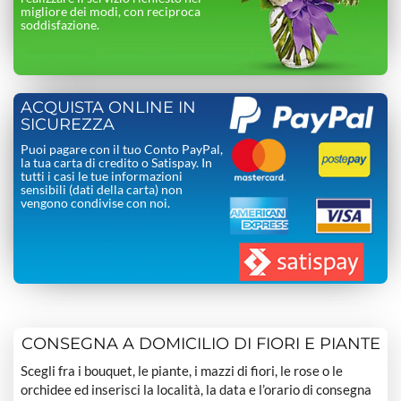
migliore dei modi, con reciproca
soddisfazione.
ACQUISTA ONLINE IN
SICUREZZA
Puoi pagare con il tuo Conto PayPal,
la tua carta di credito o Satispay. In
tutti i casi le tue informazioni
sensibili (dati della carta) non
vengono condivise con noi.
CONSEGNA A DOMICILIO DI FIORI E PIANTE
Scegli fra i bouquet, le piante, i mazzi di fiori, le rose o le
orchidee ed inserisci la località, la data e l’orario di consegna