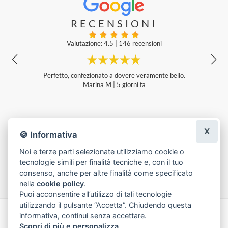
RECENSIONI
Valutazione: 4.5
|
146 recensioni
Mi sono servita qui più volte e scrivo solo ora la recensione per dire c
he le persone che ci lavorano sono molto gentili e disponibili e lavora
no molto bene. Ho sempre fatto una gran bella figura regalando piant
e e fiori confezionati da loro. Durano a lungo e sono bellissimi da pres
entare anche se si tratta di un solo pensiero. Consiglio vivamente!
Mariagrazia Petagna
|
4 giorni fa
X
🍪 Informativa
Noi e terze parti selezionate utilizziamo cookie o
tecnologie simili per finalità tecniche e, con il tuo
Lascia una recensione
consenso, anche per altre finalità come specificato
nella
cookie policy
.
Puoi acconsentire all’utilizzo di tali tecnologie
utilizzando il pulsante “Accetta”. Chiudendo questa
informativa, continui senza accettare.
Made with
by
Infoser.it
-
Realizzazione Siti ecommerce per Fioristi
- ©
Scopri di più e personalizza