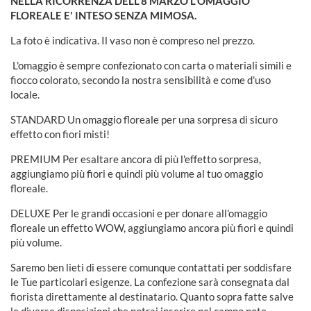
NELLA RICORRENZA DELL'8 MARZO L'OMAGGIO
FLOREALE E' INTESO SENZA MIMOSA.
La foto è indicativa.
Il vaso non è compreso nel prezzo.
L'omaggio è sempre confezionato con carta o materiali simili e
fiocco colorato, secondo la nostra sensibilità e come d'uso
locale.
STANDARD Un omaggio floreale per una sorpresa di sicuro
effetto con fiori misti!
PREMIUM Per esaltare ancora di più l'effetto sorpresa,
aggiungiamo più fiori e quindi più volume al tuo omaggio
floreale.
DELUXE Per le grandi occasioni e per donare all'omaggio
floreale un effetto WOW, aggiungiamo ancora più fiori e quindi
più volume.
Saremo ben lieti di essere comunque contattati per soddisfare
le Tue particolari esigenze. La confezione sarà consegnata dal
fiorista direttamente al destinatario. Quanto sopra fatte salve
le diverse disposizioni che potrai inserire nel campo note,