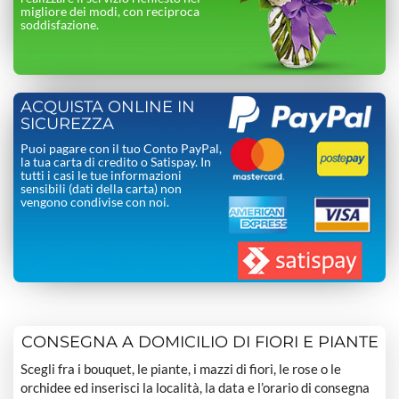
migliore dei modi, con reciproca
soddisfazione.
ACQUISTA ONLINE IN
SICUREZZA
Puoi pagare con il tuo Conto PayPal,
la tua carta di credito o Satispay. In
tutti i casi le tue informazioni
sensibili (dati della carta) non
vengono condivise con noi.
CONSEGNA A DOMICILIO DI FIORI E PIANTE
Scegli fra i bouquet, le piante, i mazzi di fiori, le rose o le
orchidee ed inserisci la località, la data e l’orario di consegna