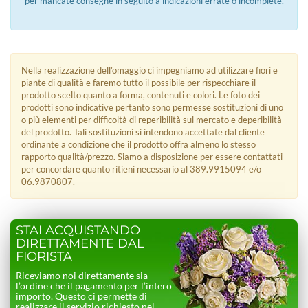
per mancate consegne in seguito a indicazioni errate o incomplete.
Nella realizzazione dell’omaggio ci impegniamo ad utilizzare fiori e
piante di qualità e faremo tutto il possibile per rispecchiare il
prodotto scelto quanto a forma, contenuti e colori. Le foto dei
prodotti sono indicative pertanto sono permesse sostituzioni di uno
o più elementi per difficoltà di reperibilità sul mercato e deperibilità
del prodotto. Tali sostituzioni si intendono accettate dal cliente
ordinante a condizione che il prodotto offra almeno lo stesso
rapporto qualità/prezzo. Siamo a disposizione per essere contattati
per concordare quanto ritieni necessario al 389.9915094 e/o
06.9870807.
STAI ACQUISTANDO
DIRETTAMENTE DAL
FIORISTA
Riceviamo noi direttamente sia
l’ordine che il pagamento per l’intero
importo. Questo ci permette di
realizzare il servizio richiesto nel