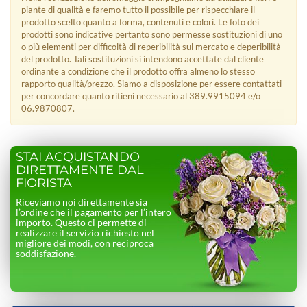
piante di qualità e faremo tutto il possibile per rispecchiare il
prodotto scelto quanto a forma, contenuti e colori. Le foto dei
prodotti sono indicative pertanto sono permesse sostituzioni di uno
o più elementi per difficoltà di reperibilità sul mercato e deperibilità
del prodotto. Tali sostituzioni si intendono accettate dal cliente
ordinante a condizione che il prodotto offra almeno lo stesso
rapporto qualità/prezzo. Siamo a disposizione per essere contattati
per concordare quanto ritieni necessario al 389.9915094 e/o
06.9870807.
STAI ACQUISTANDO
DIRETTAMENTE DAL
FIORISTA
Riceviamo noi direttamente sia
l’ordine che il pagamento per l’intero
importo. Questo ci permette di
realizzare il servizio richiesto nel
migliore dei modi, con reciproca
soddisfazione.