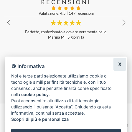
RECENSIONI
Valutazione: 4.5
|
147 recensioni
Perfetto, confezionato a dovere veramente bello.
Marina M
|
5 giorni fa
X
🍪 Informativa
Noi e terze parti selezionate utilizziamo cookie o
tecnologie simili per finalità tecniche e, con il tuo
Lascia una recensione
consenso, anche per altre finalità come specificato
nella
cookie policy
.
Puoi acconsentire all’utilizzo di tali tecnologie
utilizzando il pulsante “Accetta”. Chiudendo questa
informativa, continui senza accettare.
Made with
by
Infoser.it
-
Realizzazione Siti ecommerce per Fioristi
- ©
Scopri di più e personalizza
2026
Privacy Policy
Cookie Policy
Termini e Condizioni