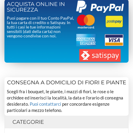
ACQUISTA ONLINE IN
SICUREZZA
Puoi pagare con il tuo Conto PayPal,
la tua carta di credito o Satispay. In
tutti i casi le tue informazioni
sensibili (dati della carta) non
vengono condivise con noi.
CONSEGNA A DOMICILIO DI FIORI E PIANTE
Scegli fra i bouquet, le piante, i mazzi di fiori, le rose o le
orchidee ed inserisci la località, la data e l’orario di consegna
desiderato.
Puoi contattarci
per concordare esigenze
particolari a mezzo telefono.
CATEGORIE