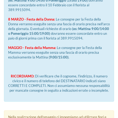
(es: Mattina 9:00/14:00 o Pomeriggio 15:00/19:00)
dovranno
essere concordate entro il 10 Febbraio con il fiorista al
389.9915094.
8 MARZO - Festa della Donna:
Le consegne per la Festa della
Donna verranno eseguite senza una fascia di orario precisa nell'arco
della giornata. Eventuali richieste di orario
(es: Mattina 9:00/14:00
o Pomeriggio 15:00/19:00)
dovranno essere concordate entro un
paio di giorni prima con il fiorista al 389.9915094.
MAGGIO - Festa della Mamma:
Le consegne per la Festa della
Mamma verranno eseguite senza una fascia di orario precisa
esclusivamente la Mattina
(9:00/15:00)
.
RICORDIAMO:
Di verificare che il cognome, l'indirizzo, il numero
civico e il numero di telefono del DESTINATARIO indicati siano
CORRETTI E COMPLETI. Non ci assumiamo nessuna responsabilità
per mancate consegne in seguito a indicazioni errate o incomplete.
Nella realizzazione dell’omaggio ci impegniamo ad utilizzare fiori e